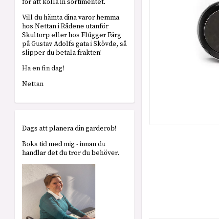
för att kolla in sortimentet.
Vill du hämta dina varor hemma
hos Nettan i Rådene utanför
Skultorp eller hos Flügger Färg
på Gustav Adolfs gata i Skövde, så
slipper du betala frakten!
Ha en fin dag!
Nettan
Dags att planera din garderob!
Boka tid med mig - innan du
handlar det du tror du behöver.