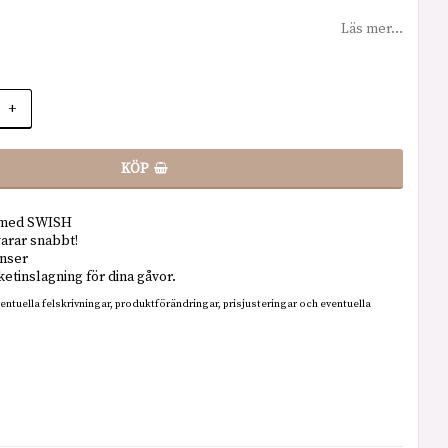
Läs mer...
+
KÖP
t med SWISH
varar snabbt!
nser
ketinslagning för dina gåvor.
ventuella felskrivningar, produktförändringar, prisjusteringar och eventuella