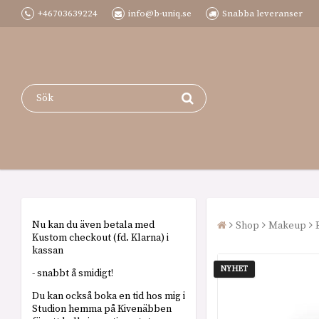
+46703639224
info@b-uniq.se
Snabba leveranser
Nu kan du även betala med
Shop
Makeup
Kustom checkout (fd. Klarna) i
kassan
NYHET
- snabbt å smidigt!
Du kan också boka en tid hos mig i
Studion hemma på Kivenäbben