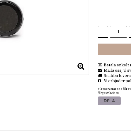
-
Betala enkel
Maila oss, vi s
Snabba levera
Vi erbjuder pa
Vi reserverar oss för e
färgavvikelser.
DELA