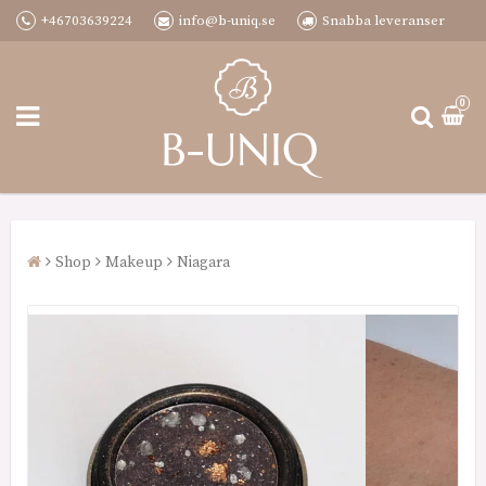
+46703639224
info@b-uniq.se
Snabba leveranser
0
Shop
Makeup
Niagara